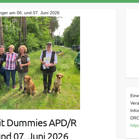
nger am 06. und 07. Juni 2026
Eine
Vera
Inf
DRC 
mit Dummies APD/R
http
nd 07. Juni 2026