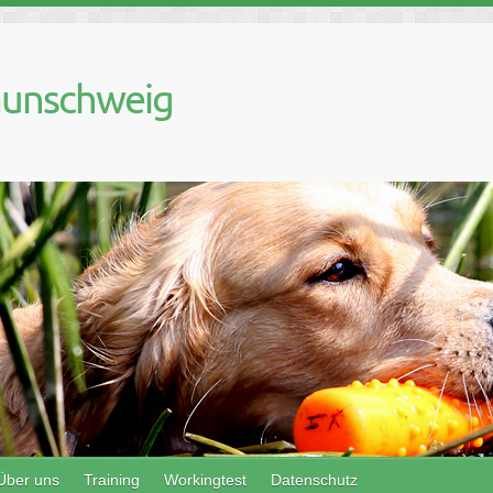
aunschweig
Über uns
Training
Workingtest
Datenschutz