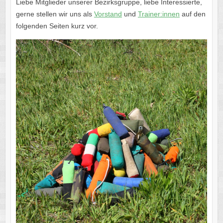
Liebe Mitglieder unserer Bezirksgruppe, liebe Interessierte,
gerne stellen wir uns als
Vorstand
und
Trainer:innen
auf den
folgenden Seiten kurz vor.